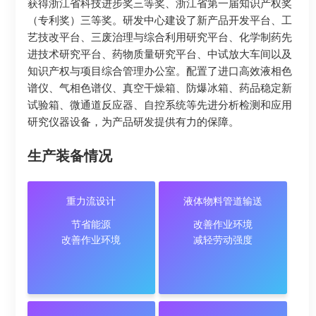
获得浙江省科技进步奖三等奖、浙江省第一届知识产权奖
（专利奖）三等奖。研发中心建设了新产品开发平台、工
艺技改平台、三废治理与综合利用研究平台、化学制药先
进技术研究平台、药物质量研究平台、中试放大车间以及
知识产权与项目综合管理办公室。配置了进口高效液相色
谱仪、气相色谱仪、真空干燥箱、防爆冰箱、药品稳定新
试验箱、微通道反应器、自控系统等先进分析检测和应用
研究仪器设备，为产品研发提供有力的保障。
生产装备情况
重力流设计
液体物料管道输送
重力流设计
液体物料管道输送
节省能源
改善作业环境
节省能源
改善作业环境
改善作业环境
减轻劳动强度
改善作业环境
减轻劳动强度
DCS远程自控
生物酶渣清洁分离