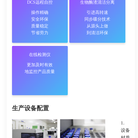
DCS远程自控
生物酶渣清洁分离
操作精确
引进高转速
操作精确
引进高转速
安全环保
同步碟分技术
安全环保
同步碟分技术
质量稳定
从源头上做
质量稳定
从源头上做
节省劳力
到清洁环保
节省劳力
到清洁环保
在线检测仪
在线检测仪
更加及时有效
更加及时有效
地监控产品质量
地监控产品质量
生产设备配置
1.
设备
材质